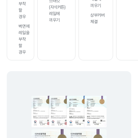
브래킷
부착
끼우기
(자석커튼)
할
레일에
상부커버
경우
끼우기
체결
벽면에
레일을
부착
할
경우