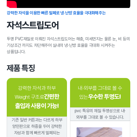
강력한 자석을 이용한
빠른 밀폐로 냉·난방 효율을 극대화해주는
자석스트립도어
투명 PVC재질로 이뤄진 자석스트립도어는
해충, 미세먼지는 물론 눈, 비 등의
기상조건 까지도 차단해주어
실내의 냉·난방 효율을 극대화 시켜주는
상품입니다.
제품 특징
강력한 자석과 하부
내·외부를 그대로 볼 수
간편한
우수한 투명도!
Weight 구조로
있는
출입과 사용이 가능!
pvc 특유의 재질 투명성으로
내·
외부를 그대로 볼 수 있습니다.
기존 일반 커튼과는 다르게 하부
양민판으로 하중을 두어 강력한
자성과 함께 빠르게
밀폐되는