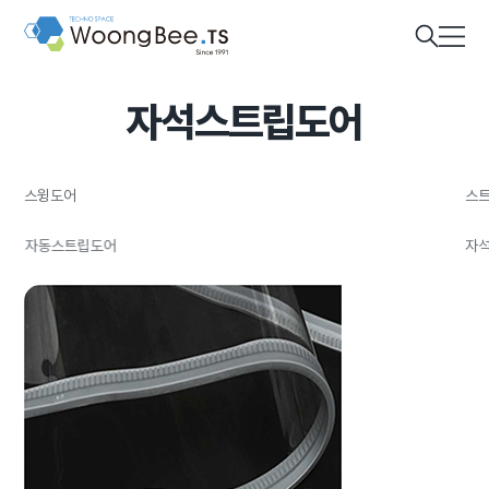
메인
메뉴
자석스트립도어
스윙도어
스트
자동스트립도어
자