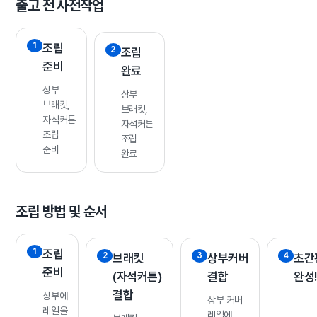
출고 전 사전작업
조립
조립
준비
완료
상부
상부
브래킷,
브래킷,
자석커튼
자석커튼
조립
조립
준비
완료
조립 방법 및 순서
조립
브래킷
상부커버
초간
준비
(자석커튼)
결합
완성!
결합
상부에
상부 커버
레일을
레일에