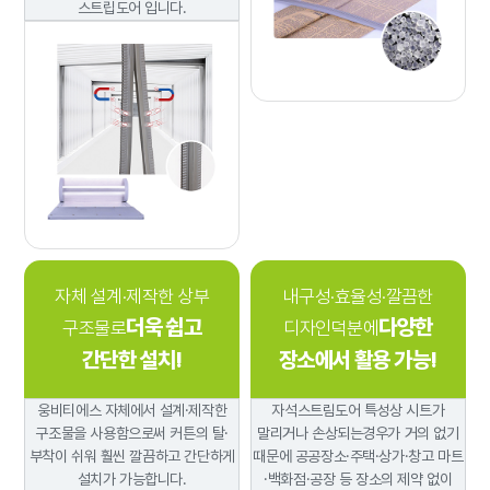
스트립도어 입니다.
자체 설계·제작한 상부
내구성·효율성·깔끔한
더욱 쉽고
다양한
구조물로
디자인덕분에
간단한 설치!
장소에서 활용 가능!
웅비티에스 자체에서 설계·제작한
자석스트림도어 특성상 시트가
구조물을 사용함으로써 커튼의 탈·
말리거나 손상되는경우가 거의 없기
부착이 쉬워 훨씬 깔끔하고
간단하게
때문에
공공장소·주택·상가·창고 마트
설치가 가능합니다.
·백화점·공장 등 장소의 제약 없이