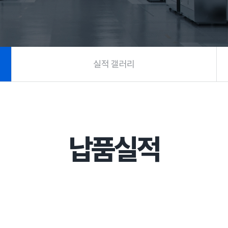
실적 갤러리
납품실적