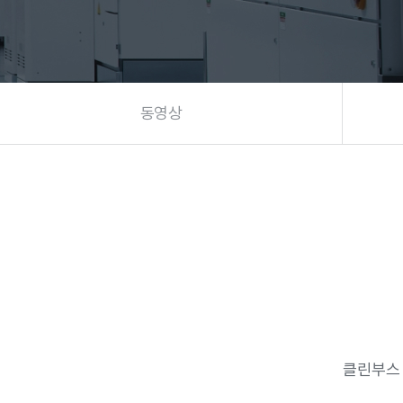
동영상
클린부스