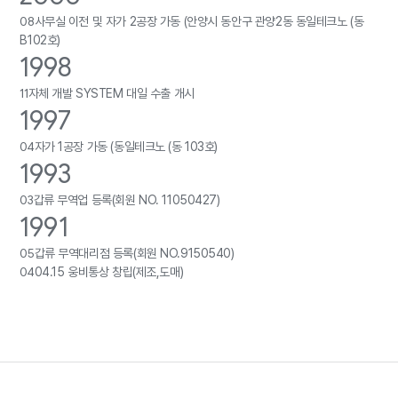
08
사무실 이전 및 자가 2공장 가동 (안양시 동안구 관양2동 동일테크노 (동
B102호)
1998
11
자체 개발 SYSTEM 대일 수출 개시
1997
04
자가 1공장 가동 (동일테크노 (동 103호)
1993
03
갑류 무역업 등록(회원 NO. 11050427)
1991
05
갑류 무역대리점 등록(회원 NO.9150540)
04
04.15 웅비통상 창립(제조,도매)