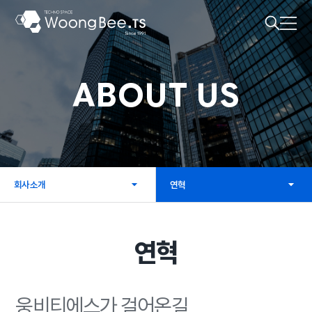
메인
메뉴
ABOUT US
회사소개
연혁
연혁
웅비티에스가 걸어온길