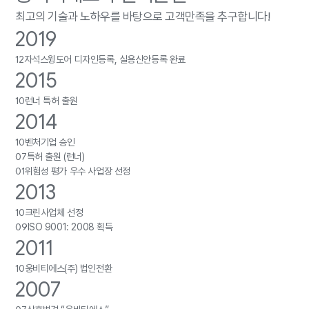
최고의 기술과 노하우를 바탕으로 고객만족을 추구합니다!
2019
12
자석스윙도어 디자인등록, 실용신안등록 완료
2015
10
런너 특허 출원
2014
10
벤처기업 승인
07
특허 출원 (런너)
01
위험성 평가 우수 사업장 선정
2013
10
크린사업체 선정
09
ISO 9001: 2008 획득
2011
10
웅비티에스(주) 법인전환
2007