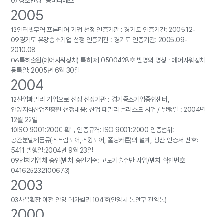
07
상호변경 “웅비티에스”
2005
12
인터넷무역 프론티어 기업 선정 인증기관 : 경기도
인증기간: 2005.12-
09
경기도 유망중소기업 선정 인증기관 : 경기도
인증기간: 2005.09-
2010.08
06
특허출원(에어샤워장치) 특허 제 0500428호
발명의 명칭 : 에어샤워장치
등록일: 2005년 6월 30일
2004
12
산업패밀리 기업으로 선정 선정기관 : 경기중소기업종합센터,
안양지식산업진흥원
선정내용: 산업 패밀리 클러스트 사업 / 발행일 : 2004년
12월 22일
10
ISO 9001:2000 획득
인증규격: ISO 9001:2000 인증범위:
공간분말제품류(스트림도어,스윙도어, 폴딩커톤)의 설계, 생산
인증서 번호:
5411 발행일:2004년 9월 23일
09
벤처기업체 승인(벤처 승인기준: 고도기술수반 사업/벤치 확인번호:
041625232100673)
2003
03
사옥확장 이전 안양 메가벨리 104호(안양시 동안구 관양동)
2000